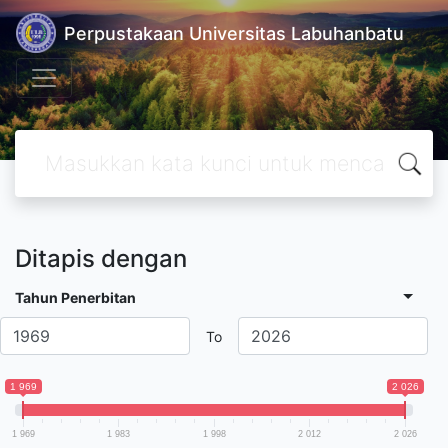
Perpustakaan Universitas Labuhanbatu
Ditapis dengan
Tahun Penerbitan
To
1 969
2 026
1 969
1 983
1 998
2 012
2 026