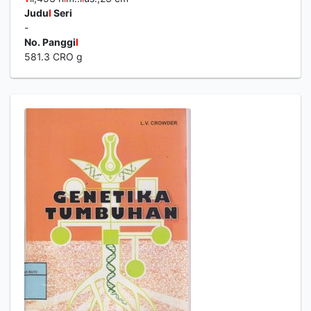
Judu
l
Seri
-
No. Panggi
l
581.3 CRO g