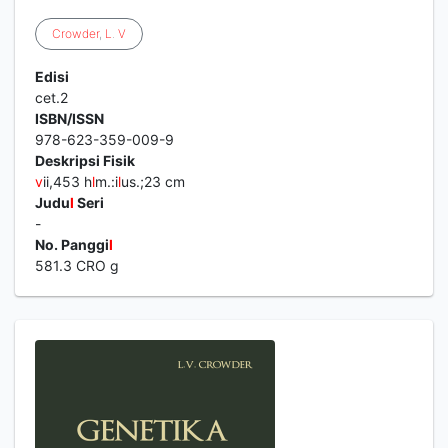
Crowder
,
L
.
V
Edisi
cet.2
ISBN/ISSN
978-623-359-009-9
Deskripsi Fisik
v
ii,453 h
l
m.:i
l
us.;23 cm
Judu
l
Seri
-
No. Panggi
l
581.3 CRO g