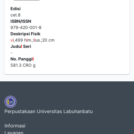
Edisi
cet.8
ISBN/ISSN
979-420-001-8
Deskripsi Fisik
v
i,499 h
l
m.;i
l
us.;20 cm
Judu
l
Seri
-
No. Panggi
l
581.3 CRO g
Perpustakaan Universitas Labuhanbatu
Informasi
Layanan