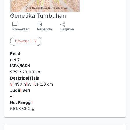
Genetika Tumbuhan
Komentar
Penanda
Bagikan
Crowder
,
L
.
V
Edisi
cet.7
ISBN/ISSN
979-420-001-8
Deskripsi Fisik
v
i,499 h
l
m.;i
l
us.;20 cm
Judu
l
Seri
-
No. Panggi
l
581.3 CRO g