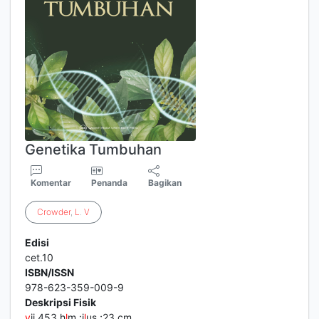
Genetika Tumbuhan
Komentar
Penanda
Bagikan
Crowder
,
L
.
V
Edisi
cet.10
ISBN/ISSN
978-623-359-009-9
Deskripsi Fisik
v
ii,453 h
l
m.:i
l
us.;23 cm