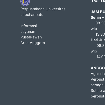
Perpustakaan Universitas
JAM B
Labuhanbatu
Senin –
08.30 
Informasi
wib
Layanan
13.30 s
Pustakawan
Hari Ju
Area Anggota
08.30 
wib
14.00 
ANGGO
Agar da
Perpust
sebagai
Setiap 
perpust