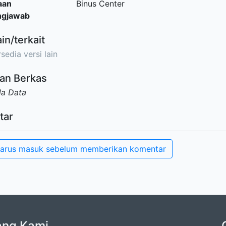
aan
Binus Center
ngjawab
ain/terkait
sedia versi lain
an Berkas
da Data
tar
arus masuk sebelum memberikan komentar
ang Kami