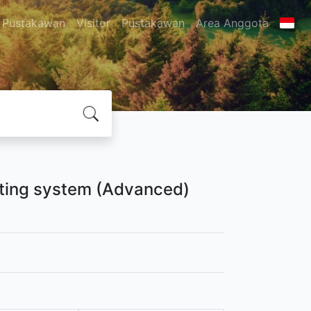
 Pustakawan
Visitor
Pustakawan
Area Anggota
ating system (Advanced)