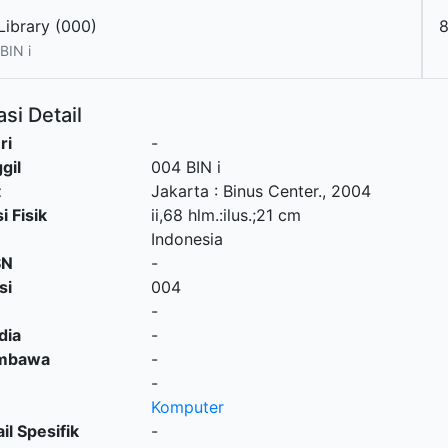
Library (000)
BIN i
si Detail
ri
-
gil
004 BIN i
t
Jakarta
:
Binus Center
.,
2004
i Fisik
ii,68 hlm.:ilus.;21 cm
Indonesia
SN
-
si
004
-
dia
-
embawa
-
-
Komputer
il Spesifik
-