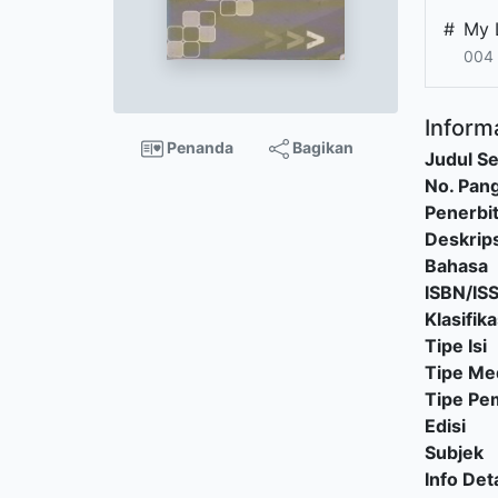
#
My 
004 
Informa
Penanda
Bagikan
Judul Se
No. Pang
Penerbi
Deskrips
Bahasa
ISBN/IS
Klasifika
Tipe Isi
Tipe Me
Tipe P
Edisi
Subjek
Info Deta