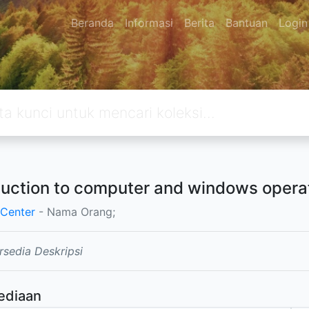
Beranda
Informasi
Berita
Bantuan
Login
duction to computer and windows oper
 Center
- Nama Orang;
rsedia Deskripsi
ediaan