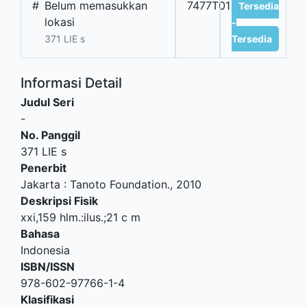
#
Belum memasukkan
7477T01
Tersedia
lokasi
-
371 LIE s
Tersedia
Informasi Detail
Judul Seri
-
No. Panggil
371 LIE s
Penerbit
Jakarta
:
Tanoto Foundation
.,
2010
Deskripsi Fisik
xxi,159 hlm.:ilus.;21 c m
Bahasa
Indonesia
ISBN/ISSN
978-602-97766-1-4
Klasifikasi