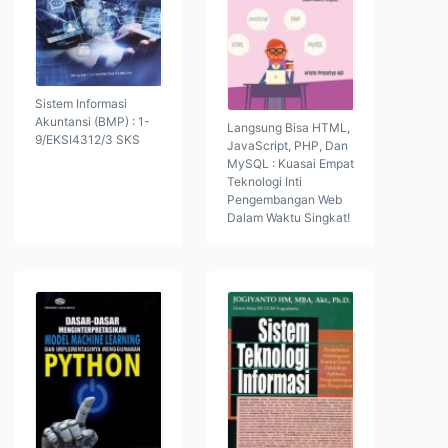
Sistem Informasi
Akuntansi (BMP) : 1-
Langsung Bisa HTML,
9/EKSI4312/3 SKS
JavaScript, PHP, Dan
MySQL : Kuasai Empat
Teknologi Inti
Pengembangan Web
Dalam Waktu Singkat!