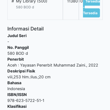
#
My Library (500)
11380T01
Tersedia
580 BOD d
-
Tersedia
Informasi Detail
Judul Seri
-
No. Panggil
580 BOD d
Penerbit
Aceh
:
Yayasan Penerbit Muhammad Zaini
.,
2022
Deskripsi Fisik
viii,253 hlm.:ilus.;20 cm
Bahasa
Indonesia
ISBN/ISSN
978-623-5722-51-1
Klasifikasi